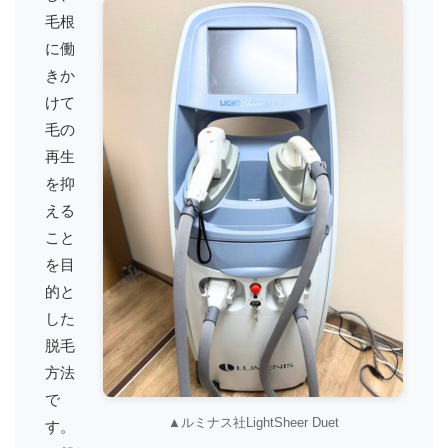
毛根
に働
きか
けて
毛の
再生
を抑
える
こと
を目
的と
した
脱毛
方法
で
▲ルミナス社LightSheer Duet
す。