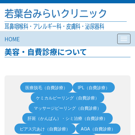
若葉台みらいクリニック
耳鼻咽喉科・アレルギー科・皮膚科・泌尿器科
HOME
Toggl
navig
美容・自費診療について
医療脱毛（自費診療）
IPL（自費診療）
ケミカルピーリング（自費診療）
マッサージピーリング（自費診療）
肝斑（かんぱん）・シミ治療（自費診療）
ピアス穴あけ（自費診療）
AGA（自費診療）