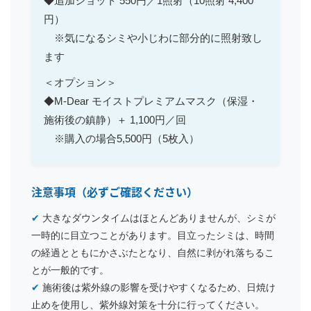
◆追加ショット 550円／1照射（10照射 4,400
円）
※気になるシミや小じわに部分的に照射致し
ます
＜オプション＞
◆M-Dear モイストプレミアムマスク（保湿・
施術後の鎮静）＋ 1,100円／回
※購入の場合5,500円（5枚入）
注意事項（必ずご確認ください）
✔
大きなダウンタイムはほとんどありませんが、シミが
一時的に目立つことがあります。目立ったシミは、時間
の経過とともにかさぶたとなり、自然に剥がれ落ちるこ
とが一般的です。
✔
施術後は紫外線の影響を受けやすくなるため、日焼け
止めを使用し、紫外線対策を十分に行ってください。