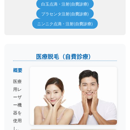
白玉点滴・注射(自費診療)
プラセンタ注射(自費診療)
ニンニク点滴・注射(自費診療)
医療脱毛（自費診療）
概要
医療
用レ
ーザ
ー機
器を
使用
し、